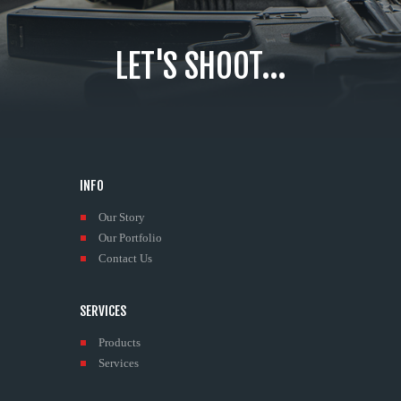
LET'S SHOOT...
INFO
Our Story
Our Portfolio
Contact Us
SERVICES
Products
Services