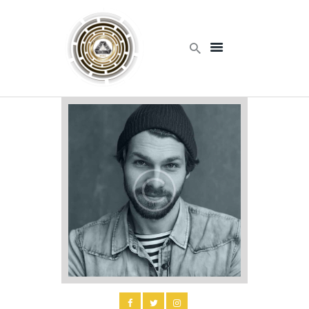
Home
Products
Services
About Us
Contact Us