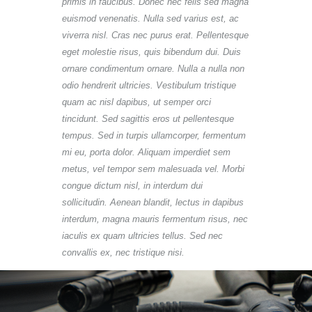
primis in faucibus. Donec nec felis sed magna
euismod venenatis. Nulla sed varius est, ac
viverra nisl. Cras nec purus erat. Pellentesque
eget molestie risus, quis bibendum dui. Duis
ornare condimentum ornare. Nulla a nulla non
odio hendrerit ultricies. Vestibulum tristique
quam ac nisl dapibus, ut semper orci
tincidunt. Sed sagittis eros ut pellentesque
tempus. Sed in turpis ullamcorper, fermentum
mi eu, porta dolor. Aliquam imperdiet sem
metus, vel tempor sem malesuada vel. Morbi
congue dictum nisl, in interdum dui
sollicitudin. Aenean blandit, lectus in dapibus
interdum, magna mauris fermentum risus, nec
iaculis ex quam ultricies tellus. Sed nec
convallis ex, nec tristique nisi.