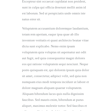
Excepteur sint occaecat cupidatat non proident,
sunt in culpa qui officia deserunt mollit anim id
est laborum. Sed ut perspiciatis unde omnis iste
natus error sit.
Voluptatem accusantium doloremque laudantium,
totam rem aperiam, eaque ipsa quae ab illo
inventore veritatis et quasi architecto beatae vitae
dicta sunt explicabo. Nemo enim ipsam
voluptatem quia voluptas sit aspernatur aut odit
aut fugit, sed quia consequuntur magni dolores
eos qui ratione voluptatem sequi nesciunt. Neque
porro quisquam est, qui dolorem ipsum quia dolor
sit amet, consectetur, adipisci velit, sed quia non
numquam eius modi tempora incidunt ut labore et
dolore magnam aliquam quaerat voluptatem.
Aliquam bibendum lacus quis nulla dignissim
faucibus. Sed mauris enim, bibendum at purus
aliquet, maximus molestie tortor. Sed faucibus et